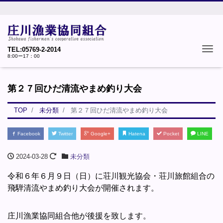
Tog
TEL:05769-2-2014
8:00ー17：00
第２７回ひだ清流やまめ釣り大会
TOP
未分類
第２７回ひだ清流やまめ釣り大会
Facebook
Twitter
Google+
Hatena
Pocket
LINE
2024-03-28
未分類
令和６年６月９日（日）に荘川観光協会・荘川旅館組合の
飛騨清流やまめ釣り大会が開催されます。
庄川漁業協同組合他が後援を致します。