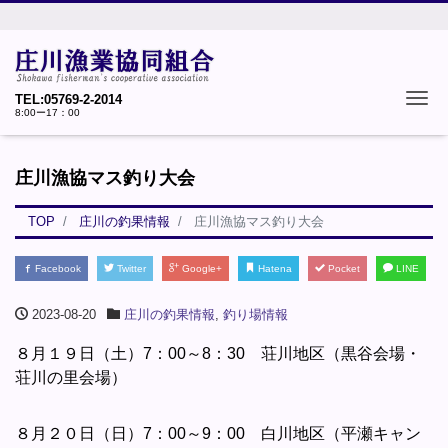
Tog
TEL:05769-2-2014
8:00ー17：00
庄川漁協マス釣り大会
TOP
庄川の釣果情報
庄川漁協マス釣り大会
Facebook
Twitter
Google+
Hatena
Pocket
LINE
2023-08-20
庄川の釣果情報
,
釣り場情報
８月１９日（土）7：00～8：30 荘川地区（黒谷会場・
荘川の里会場）
８月２０日（日）7：00～9：00 白川地区（平瀬キャン