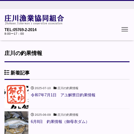
Tog
TEL:05769-2-2014
8:00ー17：00
庄川の釣果情報
新着記事
2025-07-10
庄川の釣果情報
令和7年7月1日 アユ解禁日釣果情報
2025-06-09
庄川の釣果情報
6月8日 釣果情報（御母衣ダム）