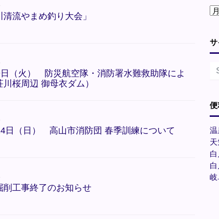
報
川清流やまめ釣り大会」
サ
報
9日（火） 防災航空隊・消防署水難救助隊によ
荘川桜周辺 御母衣ダム）
便
報
24日（日） 高山市消防団 春季訓練について
温
天
白
白
報
岐
掘削工事終了のお知らせ