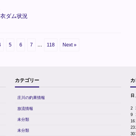
報
母衣ダム状況
4
5
6
7
…
118
Next »
カテゴリー
カ
日
庄川の釣果情報
2
放流情報
9
未分類
16
23
未分類
30