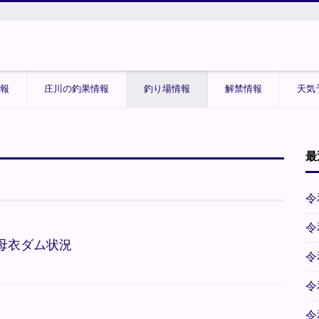
報
庄川の釣果情報
釣り場情報
解禁情報
天気
最
令
報
令
御母衣ダム状況
令
令
報
令