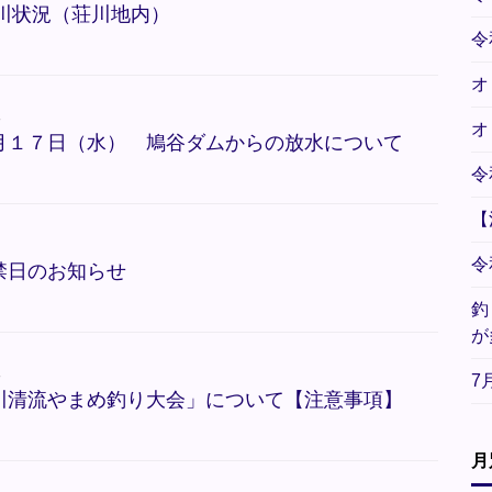
河川状況（荘川地内）
令
オ
報
オ
月１７日（水） 鳩谷ダムからの放水について
令
【
令
禁日のお知らせ
釣
が
報
7
川清流やまめ釣り大会」について【注意事項】
月