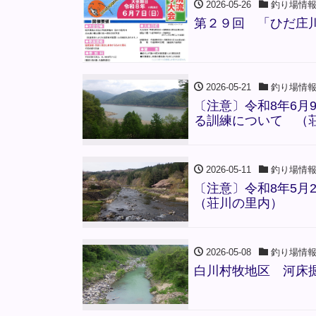
2026-05-26
釣り場情
第２９回 「ひだ庄
2026-05-21
釣り場情
〔注意〕令和8年6月
る訓練について （
2026-05-11
釣り場情
〔注意〕令和8年5月
（荘川の里内）
2026-05-08
釣り場情
白川村牧地区 河床