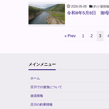
2026-05-08
釣り場情
令和8年5月8日 御
« Prev
1
2
3
メインメニュー
ホーム
庄川での遊漁について
放流情報
庄川の釣果情報