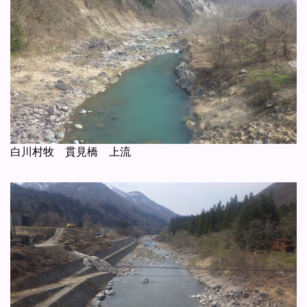
白川村牧 貫見橋 上流