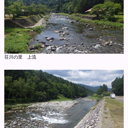
荘川の里 上流