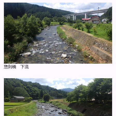
惣則橋 下流