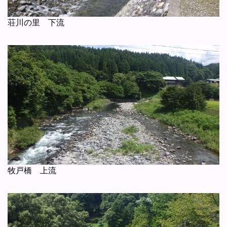
荘川の里 下流
牧戸橋 上流