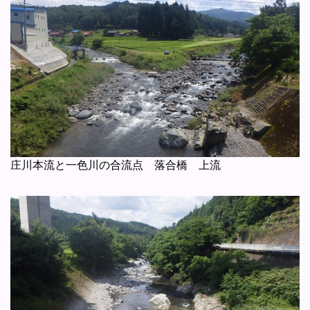
庄川本流と一色川の合流点 落合橋 上流