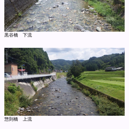
黒谷橋 下流
惣則橋 上流