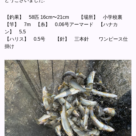
とうございました.
【釣果】 58匹 16cm〜21cm 【場所】 小学校裏
【竿】 7m 【糸】 0.06号アーマード 【ハナカ
ン】 5.5
【ハリス】 0.5号 【針】 三本針 ワンピース仕
掛け