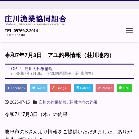
Tog
TEL:05769-2-2014
8:00ー17：00
令和7年7月3日 アユ釣果情報（荘川地内）
TOP
庄川の釣果情報
令和7年7月3日 アユ釣果情報（荘川地内）
Facebook
Twitter
Google+
Hatena
Pocket
LINE
2025-07-15
庄川の釣果情報
,
荘川地内の釣果
令和7年7月3日（木）の釣果
岐阜市のSさんより情報をご提供いただきました。ありが