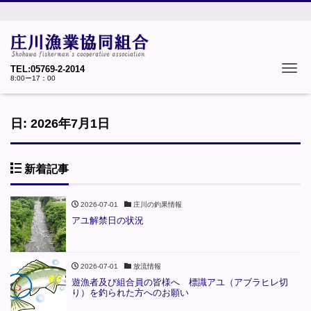
Tog
TEL:05769-2-2014
8:00ー17：00
日:
2026年7月1日
新着記事
2026-07-01
庄川の釣果情報
アユ解禁日の状況
2026-07-01
放流情報
遊漁者及び組合員の皆様へ 標識アユ（アブラヒレ切
り）を釣られた方へのお願い