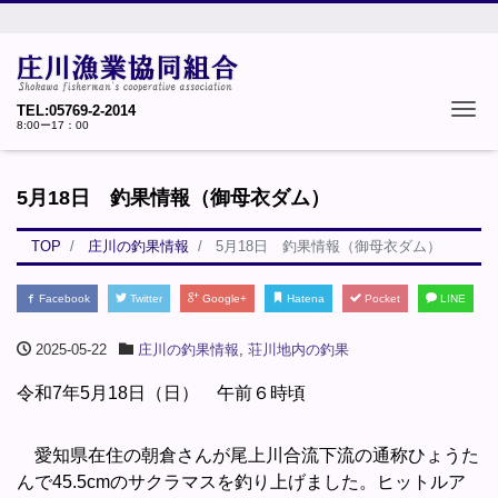
Tog
TEL:05769-2-2014
8:00ー17：00
5月18日 釣果情報（御母衣ダム）
TOP
庄川の釣果情報
5月18日 釣果情報（御母衣ダム）
Facebook
Twitter
Google+
Hatena
Pocket
LINE
2025-05-22
庄川の釣果情報
,
荘川地内の釣果
令和7年5月18日（日） 午前６時頃
愛知県在住の朝倉さんが尾上川合流下流の通称ひょうた
んで45.5cmのサクラマスを釣り上げました。ヒットルア