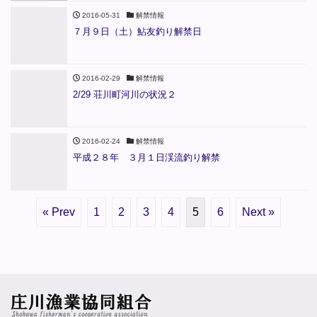
2016-05-31
解禁情報
７月９日（土）鮎友釣り解禁日
2016-02-29
解禁情報
2/29 荘川町河川の状況２
2016-02-24
解禁情報
平成２８年 ３月１日渓流釣り解禁
« Prev
1
2
3
4
5
6
Next »