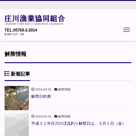
Tog
TEL:05769-2-2014
8:00ー17：00
解禁情報
新着記事
2019-03-01
解禁情報
解禁日釣果
2019-02-01
解禁情報
平成３１年庄川の渓流釣り解禁日は、３月１日（金）