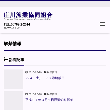
Tog
TEL:05769-2-2014
8:00ー17：00
解禁情報
新着記事
2015-05-29
解禁情報
７/４（土） アユ漁解禁日
2015-02-26
解禁情報
平成２７年３月１日渓流釣り解禁