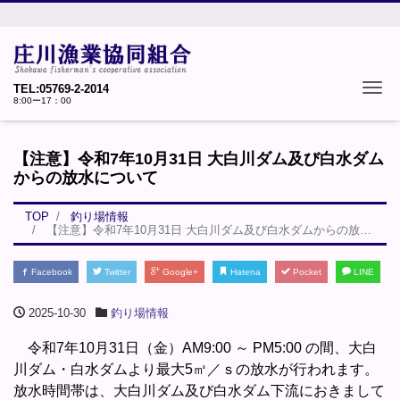
Tog
TEL:05769-2-2014
8:00ー17：00
【注意】令和7年10月31日 大白川ダム及び白水ダム
からの放水について
TOP
釣り場情報
【注意】令和7年10月31日 大白川ダム及び白水ダムからの放水について
Facebook
Twitter
Google+
Hatena
Pocket
LINE
2025-10-30
釣り場情報
令和7年10月31日（金）AM9:00 ～ PM5:00 の間、大白
川ダム・白水ダムより最大5㎥／ｓの放水が行われます。
放水時間帯は、大白川ダム及び白水ダム下流におきまして