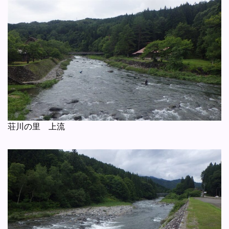
荘川の里 上流