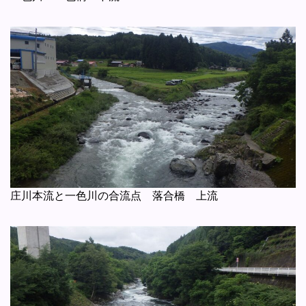
庄川本流と一色川の合流点 落合橋 上流